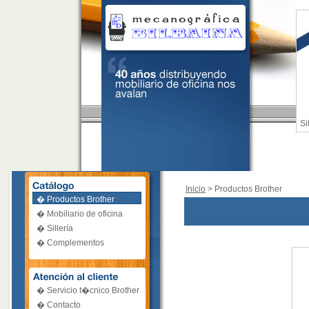
Si
Inicio
> Productos Brother
� Productos Brother
� Mobiliario de oficina
� Sillería
� Complementos
� Servicio t�cnico Brother
� Contacto