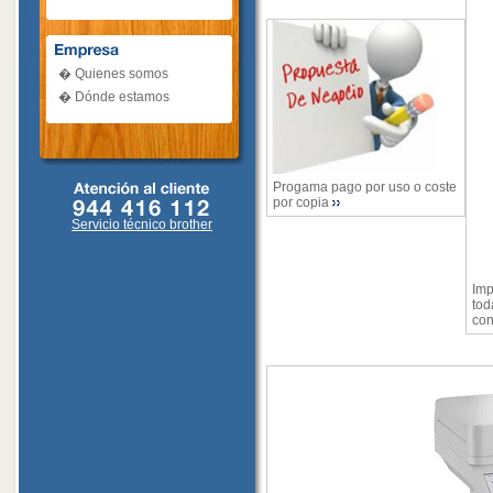
� Quienes somos
� Dónde estamos
Progama pago por uso o coste
por copia
Servicio técnico brother
Imp
tod
con